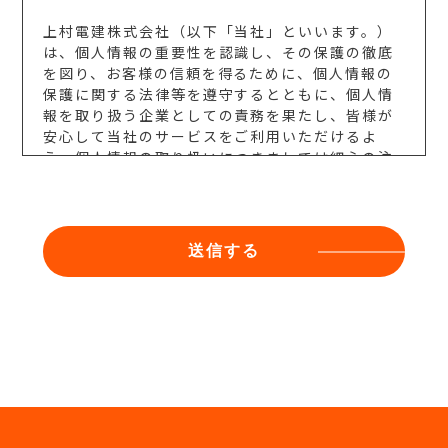
上村電建株式会社（以下「当社」といいます。）
は、個人情報の重要性を認識し、その保護の徹底
を図り、お客様の信頼を得るために、個人情報の
保護に関する法律等を遵守するとともに、個人情
報を取り扱う企業としての責務を果たし、皆様が
安心して当社のサービスをご利用いただけるよ
う、個人情報の取り扱いにつきましては細心の注
意を払い、このプライバシーポリシーの規定に従
って管理いたします。
個人情報の収集
当社は、お客様によりよいサービスをご提供する
ために、必要な範囲でお客様の個人情報を収集し
ます。
収集は、できる限りその目的を限定して行い、収
集する個人情報の範囲は、収集の目的を達成する
ために必要な限度を超えないものとします。ま
た、収集するにあたっては、適法かつ公正な手段
により行います。
個人情報の管理・保護